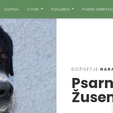
Domov
O nas
Ponudba
Podari darilni b
DOŽIVETJE
NAR
Psar
Žuse