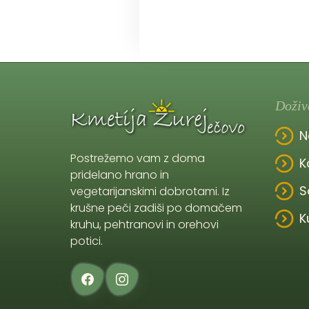
Doživ
N
Postrežemo vam z doma
K
pridelano hrano in
S
vegetarijanskimi dobrotami. Iz
krušne peči zadiši po domačem
K
kruhu, pehtranovi in orehovi
potici.