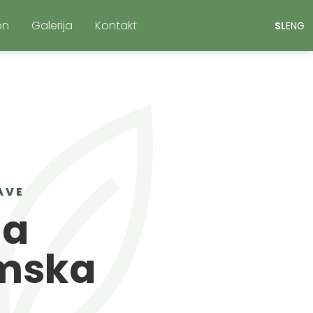
on
Galerija
Kontakt
SL
ENG
AVE
na
mska