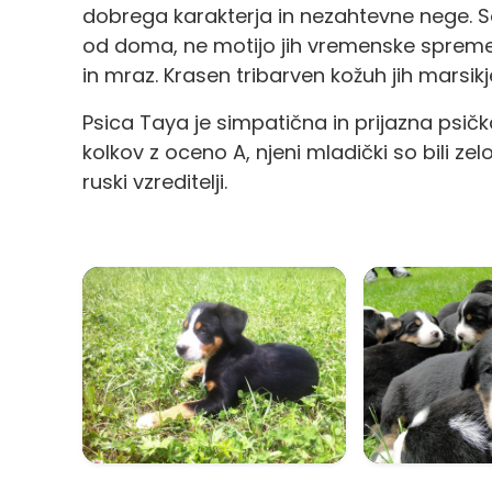
dobrega karakterja in nezahtevne nege. So
od doma, ne motijo jih vremenske sprem
in mraz. Krasen tribarven kožuh jih marsi
Psica Taya je simpatična in prijazna psička
kolkov z oceno A, njeni mladički so bili zel
ruski vzreditelji.