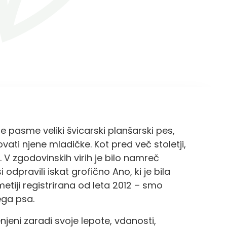
e pasme veliki švicarski planšarski pes,
ti njene mladičke. Kot pred več stoletji,
. V zgodovinskih virih je bilo namreč
odpravili iskat grofično Ano, ki je bila
etiji registrirana od leta 2012 – smo
ega psa.
enjeni zaradi svoje lepote, vdanosti,