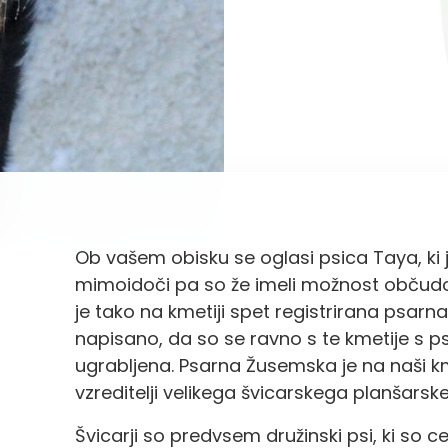
Ob vašem obisku se oglasi psica Taya, ki j
mimoidoči pa so že imeli možnost občudova
je tako na kmetiji spet registrirana psarna
napisano, da so se ravno s te kmetije s psi 
ugrabljena. Psarna Žusemska je na naši km
vzreditelji velikega švicarskega planšarsk
Švicarji so predvsem družinski psi, ki so c