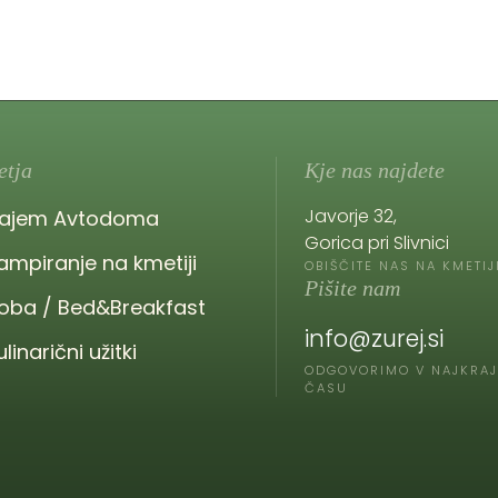
etja
Kje nas najdete
Javorje 32,
ajem Avtodoma
Gorica pri Slivnici
ampiranje na kmetiji
OBIŠČITE NAS NA KMETIJ
Pišite nam
oba / Bed&Breakfast
info@zurej.si
ulinarični užitki
ODGOVORIMO V NAJKRA
ČASU