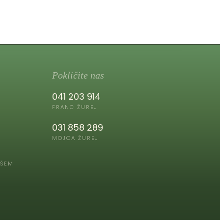
Pokličite nas
041 203 914
FRANC ŽUREJ
I
031 858 289
MOJCA ŽUREJ
JŠEM